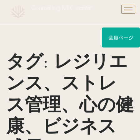
Counseling MFC center
会員ページ
タグ:
レジリエ
ンス、ストレ
ス管理、心の健
康、ビジネス