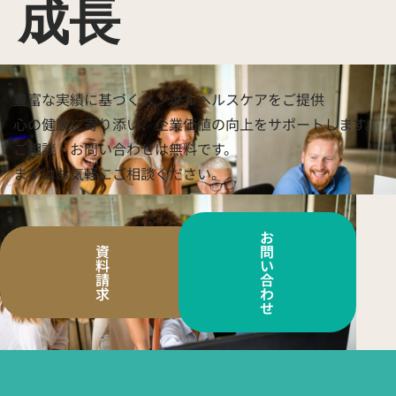
成長
豊富な実績に基づくメンタルヘルスケアをご提供
心の健康に寄り添い、企業価値の向上をサポートします。
ご相談・お問い合わせは無料です。
まずはお気軽にご相談ください。
お
資
問
料
い
請
合
求
わ
せ