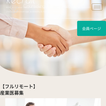
Counseling MFC center
With us on your side, you can offer your clients quality mental health services with
unparalleled coverage, availability & member satisfaction.
会員ページ
【フルリモート】
産業医募集