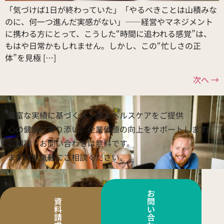
「気づけば1日が終わっていた」「やるべきことは山積みな
のに、何一つ進んだ実感がない」——経営やマネジメント
に携わる方にとって、こうした“時間に追われる感覚”は、
もはや日常かもしれません。しかし、この“忙しさの正
体”を見極 […]
次へ
→
豊富な実績に基づくメンタルヘルスケアをご提供
心の健康に寄り添い、企業価値の向上をサポートします。
ご相談・お問い合わせは無料です。
まずはお気軽にご相談ください。
お
資
問
料
い
請
合