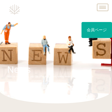
Counseling MFC center
会員ページ
News
With us on your side, you can offer your clients quality mental health services with
unparalleled coverage, availability & member satisfaction.