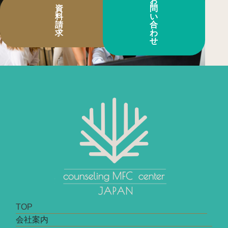
お
資
問
料
い
請
合
求
わ
せ
TOP
会社案内